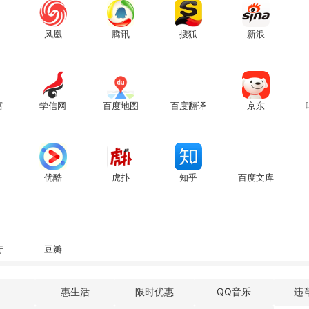
凤凰
腾讯
搜狐
新浪
富
学信网
百度地图
百度翻译
京东
优酷
虎扑
知乎
百度文库
行
豆瓣
惠生活
限时优惠
QQ音乐
违