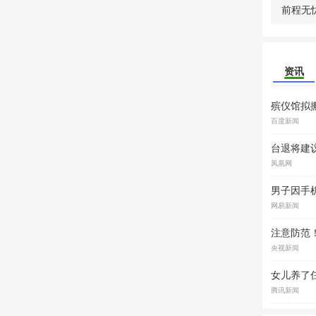
前程无
资讯
殡仪馆拟
百度新闻
台退将建
凤凰网
男子因手
网易新闻
注意防范
央视新闻
女儿养了仨
腾讯新闻