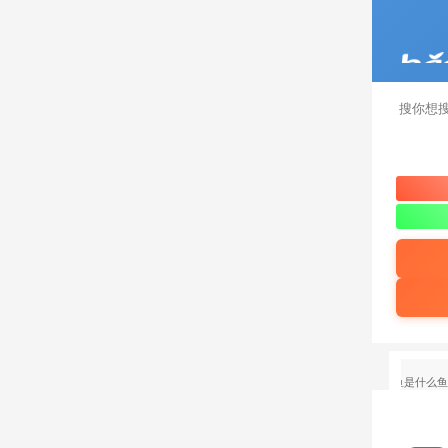
18岁张展硕力压潘展乐孙杨夺冠
全运会开幕式上的鳌鱼是什么鱼