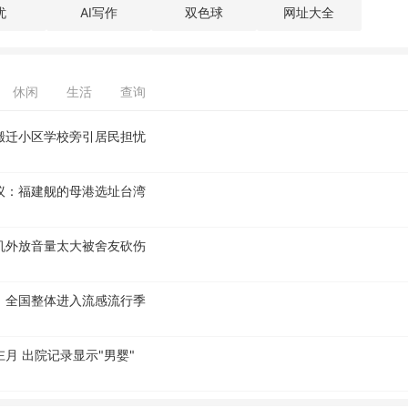
忧
AI写作
双色球
网址大全
休闲
生活
查询
搬迁小区学校旁引居民担忧
议：福建舰的母港选址台湾
机外放音量太大被舍友砍伤
！全国整体进入流感流行季
月 出院记录显示"男婴"