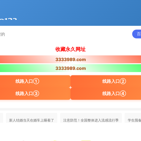
百
收藏永久网址
3333989.com
3333989.com
线路入口①
线路入口②
线路入口③
线路入口④
新人结婚当天在婚车上睡着了
注意防范！全国整体进入流感流行季
学生囤备