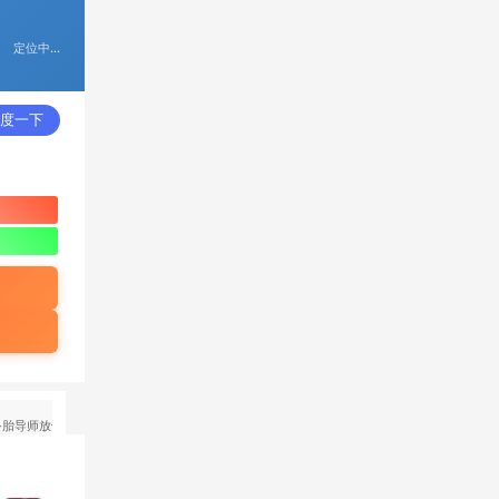
定位中...
查询天
气
度一下
胎导师放鸽子 保研双向辜负